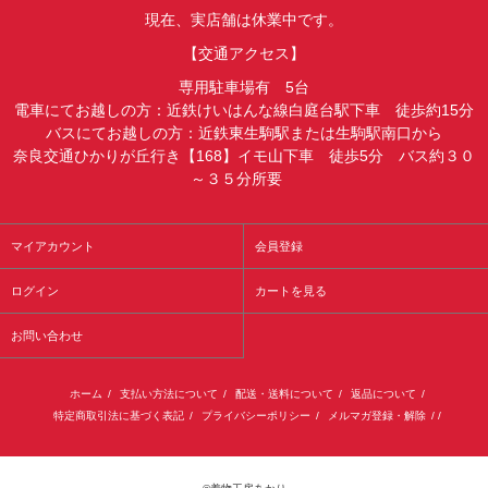
現在、実店舗は休業中です。
【交通アクセス】
専用駐車場有 5台
電車にてお越しの方：近鉄けいはんな線白庭台駅下車 徒歩約15分
バスにてお越しの方：近鉄東生駒駅または生駒駅南口から
奈良交通ひかりが丘行き【168】イモ山下車 徒歩5分 バス約３０
～３５分所要
マイアカウント
会員登録
ログイン
カートを見る
お問い合わせ
ホーム
/
支払い方法について
/
配送・送料について
/
返品について
/
特定商取引法に基づく表記
/
プライバシーポリシー
/
メルマガ登録・解除
/ /