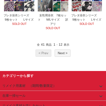
プレタ浴衣シリーズ
女性用浴衣 7枚セッ
プレタ浴衣シリーズ
9枚セット Lサイズ
ト M/Lサイズ 訳
9枚セット Lサイズ
SOLD OUT
アリ
SOLD OUT
SOLD OUT
41
1
12
全
商品
-
表示
< Prev
Next >
カテゴリーから探す
リメイク用素材 （期間/数量限定）
在庫一掃セール
リメイク素材お楽しみセット