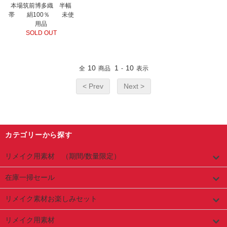
本場筑前博多織 半幅
帯 絹100％ 未使
用品
SOLD OUT
10
1
10
全
商品
-
表示
< Prev
Next >
カテゴリーから探す
リメイク用素材 （期間/数量限定）
在庫一掃セール
リメイク素材お楽しみセット
リメイク用素材