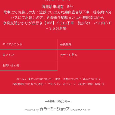
専用駐車場有 5台
電車にてお越しの方：近鉄けいはんな線白庭台駅下車 徒歩約15分
バスにてお越しの方：近鉄東生駒駅または生駒駅南口から
奈良交通ひかりが丘行き【168】イモ山下車 徒歩5分 バス約３０
～３５分所要
マイアカウント
会員登録
ログイン
カートを見る
お問い合わせ
ホーム
/
支払い方法について
/
配送・送料について
/
返品について
/
特定商取引法に基づく表記
/
プライバシーポリシー
/
メルマガ登録・解除
/ /
―©着物工房あかり―
Powered by