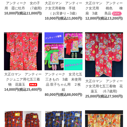
アンティーク 女の子
大正ロマン アンティー
大正ロマン アンティー
用 霞に牡丹 （7歳用)
ク女児用 桃色 檜
ク女児用着物 手毬
10,000円(税込11,000円)
扇 3歳 美品
（ お宮参り～3歳）
12,000円(税込13,200円)
10,000円(税込11,000円)
大正ロマン アンティー
アンティーク 女児七五
クジュニア用七五三着
三きもの 3歳 未使用
大正ロマン アンティー
物 花薬玉
品 双子ちゃん用 ２枚
ク女児用七五三着物 花
14,000円(税込15,400円)
組
薬玉 （6.7歳用)
80,000円(税込88,000円)
25,000円(税込27,500円)