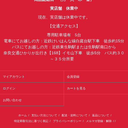
実店舗 休業中
現在、実店舗は休業中です。
【交通アクセス】
専用駐車場有 5台
電車にてお越しの方：近鉄けいはんな線白庭台駅下車 徒歩約15分
バスにてお越しの方：近鉄東生駒駅または生駒駅南口から
奈良交通ひかりが丘行き【168】イモ山下車 徒歩5分 バス約３０
～３５分所要
マイアカウント
会員登録
ログイン
カートを見る
お問い合わせ
ホーム
/
支払い方法について
/
配送・送料について
/
返品について
/
特定商取引法に基づく表記
/
プライバシーポリシー
/
メルマガ登録・解除
/ /