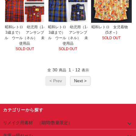
昭和レトロ 女児着物
昭和レトロ 幼児用（1-
昭和レトロ 幼児用（1-
(5才～)
3歳まで） アンサンブ
3歳まで） アンサンブ
SOLD OUT
ル ウール（ネル） 未
ル ウール（ネル） 未
使用品
使用品
SOLD OUT
SOLD OUT
30
1
12
全
商品
-
表示
< Prev
Next >
カテゴリーから探す
リメイク用素材 （期間/数量限定）
在庫一掃セール