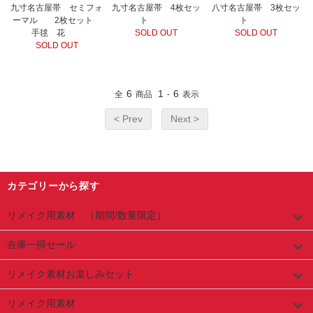
九寸名古屋帯 セミフォ
九寸名古屋帯 4枚セッ
八寸名古屋帯 3枚セッ
ーマル 2枚セット
ト
ト
手毬 花
SOLD OUT
SOLD OUT
SOLD OUT
6
1
6
全
商品
-
表示
< Prev
Next >
カテゴリーから探す
リメイク用素材 （期間/数量限定）
在庫一掃セール
リメイク素材お楽しみセット
リメイク用素材