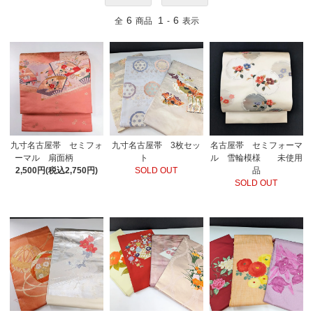
6
1
6
全
商品
-
表示
九寸名古屋帯 セミフォ
九寸名古屋帯 3枚セッ
名古屋帯 セミフォーマ
ーマル 扇面柄
ト
ル 雪輪模様 未使用
2,500円(税込2,750円)
SOLD OUT
品
SOLD OUT