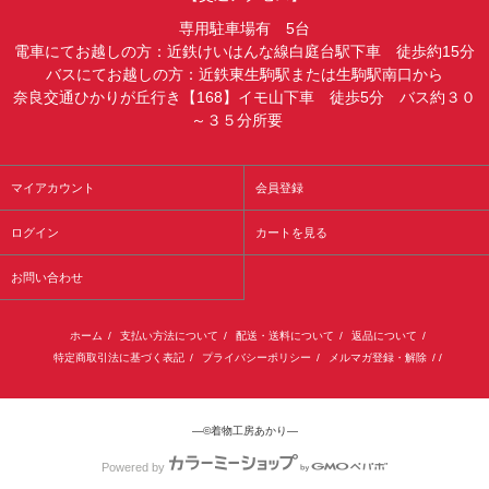
専用駐車場有 5台
電車にてお越しの方：近鉄けいはんな線白庭台駅下車 徒歩約15分
バスにてお越しの方：近鉄東生駒駅または生駒駅南口から
奈良交通ひかりが丘行き【168】イモ山下車 徒歩5分 バス約３０
～３５分所要
マイアカウント
会員登録
ログイン
カートを見る
お問い合わせ
ホーム
/
支払い方法について
/
配送・送料について
/
返品について
/
特定商取引法に基づく表記
/
プライバシーポリシー
/
メルマガ登録・解除
/ /
―©着物工房あかり―
Powered by