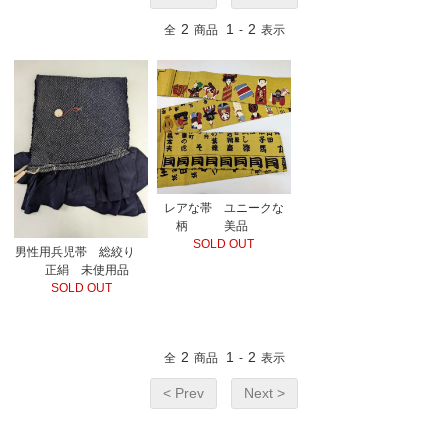
2
1
2
全
商品
-
表示
レアな帯 ユニークな
柄 美品
SOLD OUT
男性用兵児帯 総絞り
正絹 未使用品
SOLD OUT
2
1
2
全
商品
-
表示
< Prev
Next >