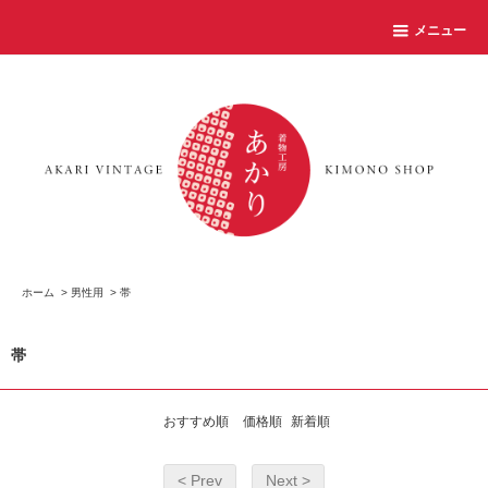
メニュー
ホーム
>
男性用
>
帯
帯
おすすめ順
価格順
新着順
< Prev
Next >