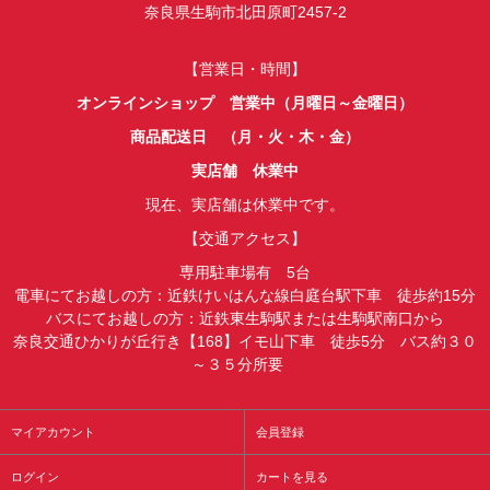
奈良県生駒市北田原町2457-2
【営業日・時間】
オンラインショップ 営業中（月曜日～金曜日）
商品配送日 （月・火・木・金）
実店舗 休業中
現在、実店舗は休業中です。
【交通アクセス】
専用駐車場有 5台
電車にてお越しの方：近鉄けいはんな線白庭台駅下車 徒歩約15分
バスにてお越しの方：近鉄東生駒駅または生駒駅南口から
奈良交通ひかりが丘行き【168】イモ山下車 徒歩5分 バス約３０
～３５分所要
マイアカウント
会員登録
ログイン
カートを見る