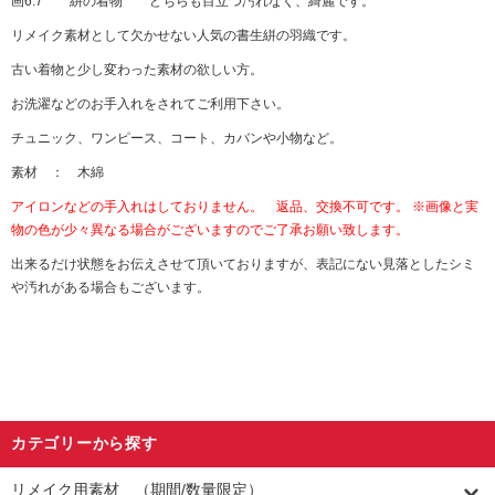
画6.7 絣の着物 どちらも目立つ汚れなく、綺麗です。
リメイク素材として欠かせない人気の書生絣の羽織です。
古い着物と少し変わった素材の欲しい方。
お洗濯などのお手入れをされてご利用下さい。
チュニック、ワンピース、コート、カバンや小物など。
素材 ： 木綿
アイロンなどの手入れはしておりません。 返品、交換不可です。 ※画像と実
物の色が少々異なる場合がございますのでご了承お願い致します。
出来るだけ状態をお伝えさせて頂いておりますが、表記にない見落としたシミ
や汚れがある場合もございます。
カテゴリーから探す
リメイク用素材 （期間/数量限定）