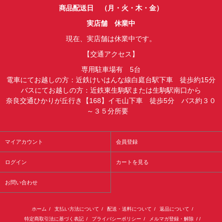
商品配送日 （月・火・木・金）
実店舗 休業中
現在、実店舗は休業中です。
【交通アクセス】
専用駐車場有 5台
電車にてお越しの方：近鉄けいはんな線白庭台駅下車 徒歩約15分
バスにてお越しの方：近鉄東生駒駅または生駒駅南口から
奈良交通ひかりが丘行き【168】イモ山下車 徒歩5分 バス約３０
～３５分所要
マイアカウント
会員登録
ログイン
カートを見る
お問い合わせ
ホーム
/
支払い方法について
/
配送・送料について
/
返品について
/
特定商取引法に基づく表記
/
プライバシーポリシー
/
メルマガ登録・解除
/ /