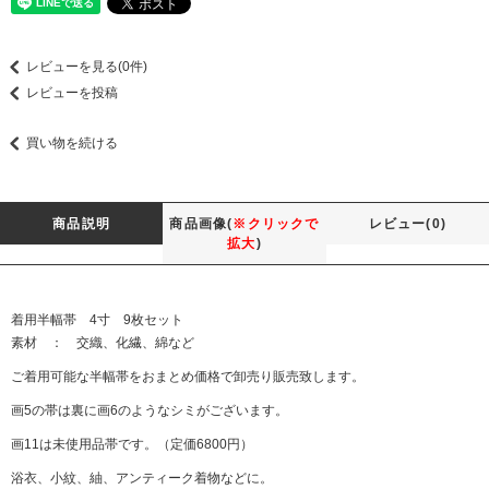
レビューを見る(0件)
レビューを投稿
買い物を続ける
商品説明
商品画像(
※クリックで
レビュー(0)
拡大
)
着用半幅帯 4寸 9枚セット
素材 ： 交織、化繊、綿など
ご着用可能な半幅帯をおまとめ価格で卸売り販売致します。
画5の帯は裏に画6のようなシミがございます。
画11は未使用品帯です。（定価6800円）
浴衣、小紋、紬、アンティーク着物などに。