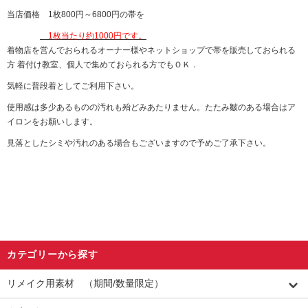
当店価格 1枚800円～6800円の帯を
1枚当たり約1000円です。
着物店を営んでおられるオーナー様やネットショップで帯を販売しておられる
方 着付け教室、個人で集めておられる方でもＯＫ．
気軽に普段着としてご利用下さい。
使用感は多少あるものの汚れも殆どみあたりません。たたみ皺のある場合はア
イロンをお願いします。
見落としたシミや汚れのある場合もございますので予めご了承下さい。
カテゴリーから探す
リメイク用素材 （期間/数量限定）