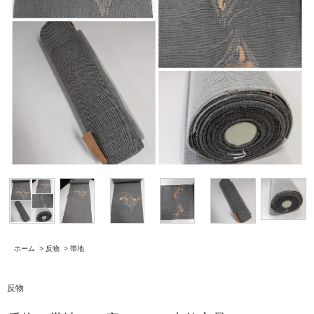
ホーム
>
反物
>
帯地
反物