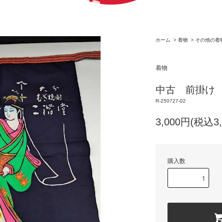
ホーム
>
着物
>
その他の着
着物
中古 前掛け
R-250727-02
3,000円(税込3,
購入数