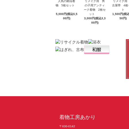
人気の銘仙着
リメイク用
リメイク用 男
物 5枚セット
古屋帯 4枚
の子用アンティ
ト
ーク着物 2枚セ
5,000円(税込5,5
1,500円(税込
ット
00円)
50円)
3,000円(税込3,3
00円)
着物工房あかり
〒630-0142