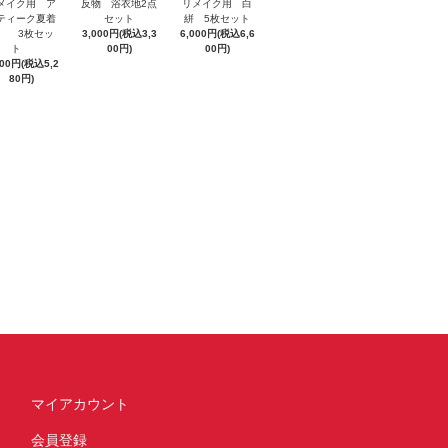
メイク用 ア
反物 浴衣地2点
リメイク用 白
ティーク夏着
セット
絣 5枚セット
 3枚セッ
3,000円(税込3,3
6,000円(税込6,6
ト
00円)
00円)
800円(税込5,2
80円)
マイアカウント
会員登録