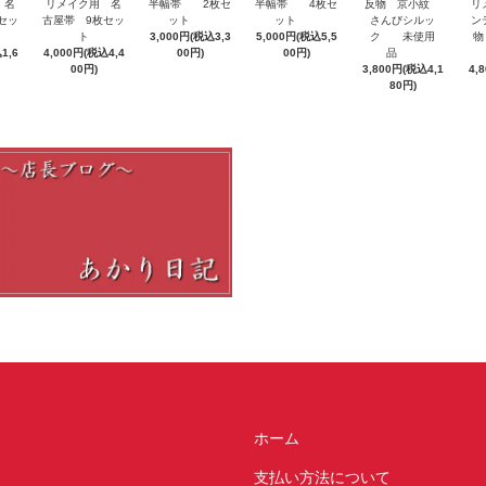
 名
半幅帯 4枚セ
リ
リメイク用 名
半幅帯 2枚セ
反物 京小紋
セッ
ット
ン
古屋帯 9枚セッ
ット
さんびシルッ
5,000円(税込5,5
物
ト
3,000円(税込3,3
ク 未使用
1,6
00円)
4,000円(税込4,4
00円)
品
4,
00円)
3,800円(税込4,1
80円)
ホーム
支払い方法について