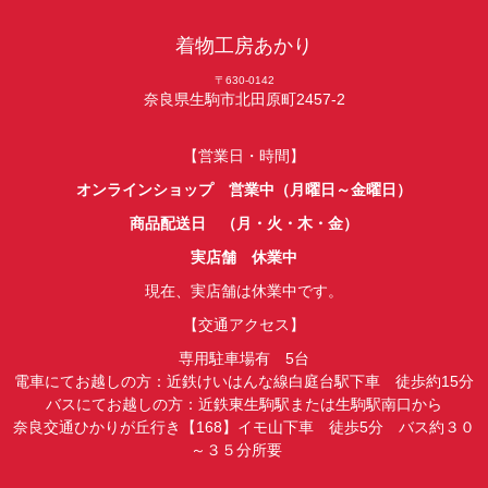
着物工房あかり
〒630-0142
奈良県生駒市北田原町2457-2
【営業日・時間】
オンラインショップ 営業中（月曜日～金曜日）
商品配送日 （月・火・木・金）
実店舗 休業中
現在、実店舗は休業中です。
【交通アクセス】
専用駐車場有 5台
電車にてお越しの方：近鉄けいはんな線白庭台駅下車 徒歩約15分
バスにてお越しの方：近鉄東生駒駅または生駒駅南口から
奈良交通ひかりが丘行き【168】イモ山下車 徒歩5分 バス約３０
～３５分所要