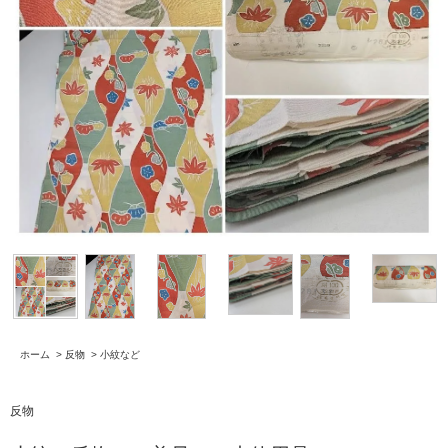
ホーム
>
反物
>
小紋など
反物