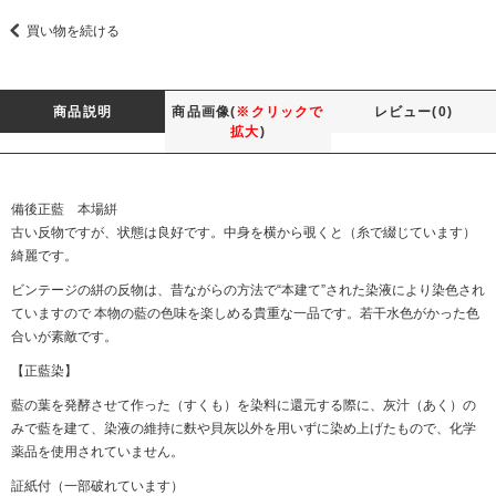
買い物を続ける
商品説明
商品画像(
※クリックで
レビュー(0)
拡大
)
備後正藍 本場絣
古い反物ですが、状態は良好です。中身を横から覗くと（糸で綴じています）
綺麗です。
ビンテージの絣の反物は、昔ながらの方法で“本建て”された染液により染色され
ていますので 本物の藍の色味を楽しめる貴重な一品です。若干水色がかった色
合いが素敵です。
【正藍染】
藍の葉を発酵させて作った（すくも）を染料に還元する際に、灰汁（あく）の
みで藍を建て、染液の維持に麩や貝灰以外を用いずに染め上げたもので、化学
薬品を使用されていません。
証紙付（一部破れています）