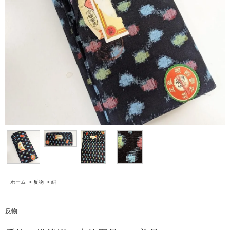
ホーム
>
反物
>
絣
反物