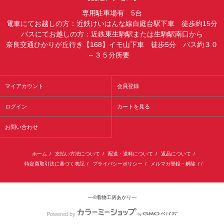
専用駐車場有 5台
電車にてお越しの方：近鉄けいはんな線白庭台駅下車 徒歩約15分
バスにてお越しの方：近鉄東生駒駅または生駒駅南口から
奈良交通ひかりが丘行き【168】イモ山下車 徒歩5分 バス約３０
～３５分所要
マイアカウント
会員登録
ログイン
カートを見る
お問い合わせ
ホーム
/
支払い方法について
/
配送・送料について
/
返品について
/
特定商取引法に基づく表記
/
プライバシーポリシー
/
メルマガ登録・解除
/ /
―©着物工房あかり―
Powered by