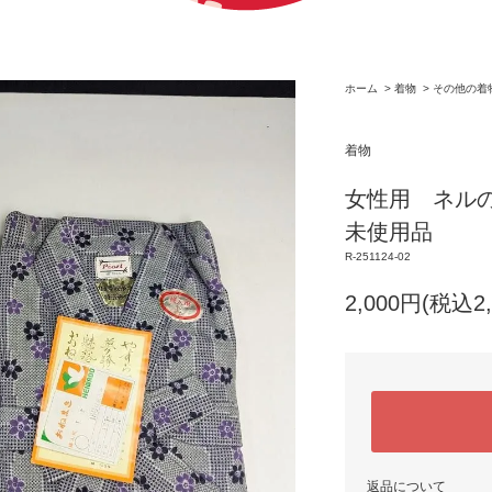
ホーム
>
着物
>
その他の着
着物
女性用 ネル
未使用品 
R-251124-02
2,000円(税込2,
返品について