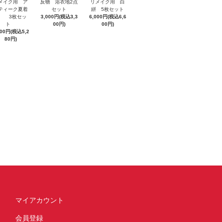
メイク用 ア
反物 浴衣地2点
リメイク用 白
ティーク夏着
セット
絣 5枚セット
 3枚セッ
3,000円(税込3,3
6,000円(税込6,6
ト
00円)
00円)
800円(税込5,2
80円)
マイアカウント
会員登録