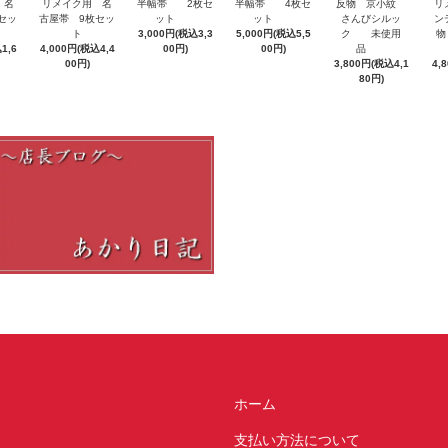
 名
半幅帯 4枚セ
リ
リメイク用 名
半幅帯 2枚セ
反物 京小紋
セッ
ット
ン
古屋帯 9枚セッ
ット
さんびシルッ
5,000円(税込5,5
物
ト
3,000円(税込3,3
ク 未使用
1,6
00円)
4,000円(税込4,4
00円)
品
4,
00円)
3,800円(税込4,1
80円)
ホーム
支払い方法について