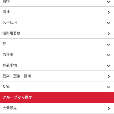
着物
留袖
お子様用
撮影用着物
帯
男性用
和装小物
藍染・型染・襤褸・
反物
グループから探す
大量販売