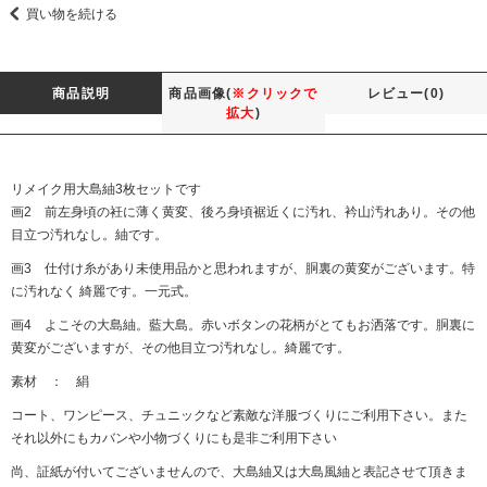
買い物を続ける
商品説明
商品画像(
※クリックで
レビュー(0)
拡大
)
リメイク用大島紬3枚セットです
画2 前左身頃の衽に薄く黄変、後ろ身頃裾近くに汚れ、衿山汚れあり。その他
目立つ汚れなし。紬です。
画3 仕付け糸があり未使用品かと思われますが、胴裏の黄変がございます。特
に汚れなく 綺麗です。一元式。
画4 よこその大島紬。藍大島。赤いボタンの花柄がとてもお洒落です。胴裏に
黄変がございますが、その他目立つ汚れなし。綺麗です。
素材 ： 絹
コート、ワンピース、チュニックなど素敵な洋服づくりにご利用下さい。また
それ以外にもカバンや小物づくりにも是非ご利用下さい
尚、証紙が付いてございませんので、大島紬又は大島風紬と表記させて頂きま