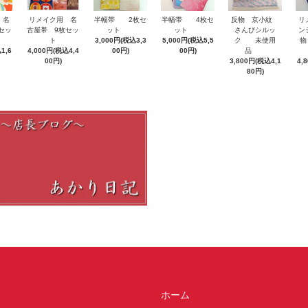
 名
半幅帯 4枚セ
リ
リメイク用 名
半幅帯 2枚セ
反物 京小紋
セッ
ット
ン
古屋帯 9枚セッ
ット
さんびシルッ
5,000円(税込5,5
物
ト
3,000円(税込3,3
ク 未使用
1,6
00円)
4,000円(税込4,4
00円)
品
4,
00円)
3,800円(税込4,1
80円)
ホーム