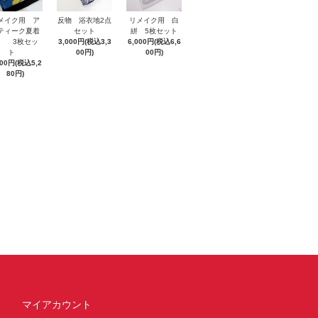
メイク用 ア
反物 浴衣地2点
リメイク用 白
ティーク夏着
セット
絣 5枚セット
 3枚セッ
3,000円(税込3,3
6,000円(税込6,6
ト
00円)
00円)
800円(税込5,2
80円)
マイアカウント