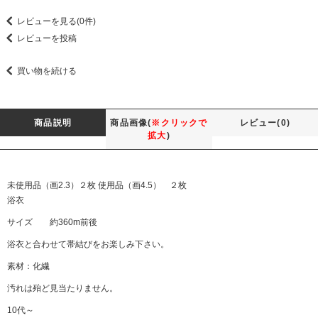
レビューを見る(0件)
レビューを投稿
買い物を続ける
商品説明
商品画像(
※クリックで
レビュー(0)
拡大
)
未使用品（画2.3）２枚 使用品（画4.5） ２枚
浴衣
サイズ 約360m前後
浴衣と合わせて帯結びをお楽しみ下さい。
素材：化繊
汚れは殆ど見当たりません。
10代～