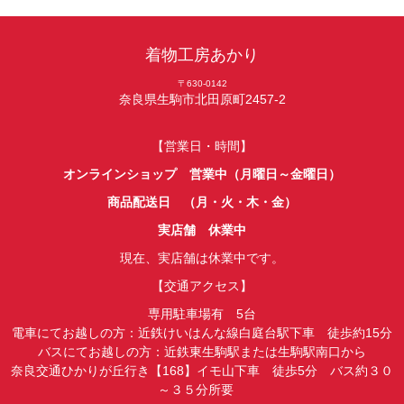
着物工房あかり
〒630-0142
奈良県生駒市北田原町2457-2
【営業日・時間】
オンラインショップ 営業中（月曜日～金曜日）
商品配送日 （月・火・木・金）
実店舗 休業中
現在、実店舗は休業中です。
【交通アクセス】
専用駐車場有 5台
電車にてお越しの方：近鉄けいはんな線白庭台駅下車 徒歩約15分
バスにてお越しの方：近鉄東生駒駅または生駒駅南口から
奈良交通ひかりが丘行き【168】イモ山下車 徒歩5分 バス約３０
～３５分所要