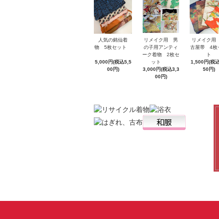
人気の銘仙着
リメイク用
リメイク用 男
物 5枚セット
古屋帯 4枚
の子用アンティ
ト
ーク着物 2枚セ
5,000円(税込5,5
1,500円(税込
ット
00円)
50円)
3,000円(税込3,3
00円)