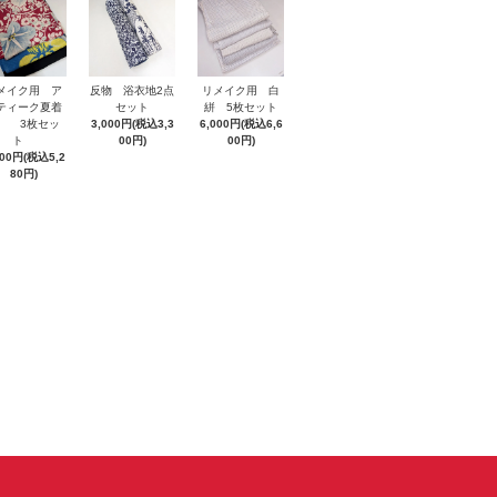
メイク用 ア
反物 浴衣地2点
リメイク用 白
ティーク夏着
セット
絣 5枚セット
 3枚セッ
3,000円(税込3,3
6,000円(税込6,6
ト
00円)
00円)
800円(税込5,2
80円)