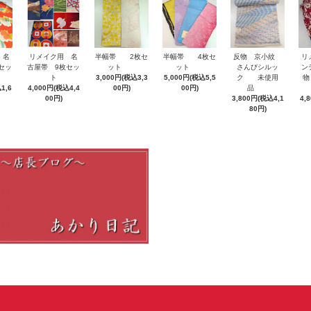
 名
半幅帯 4枚セ
リ
リメイク用 名
半幅帯 2枚セ
反物 京小紋
セッ
ット
ン
古屋帯 9枚セッ
ット
さんびシルッ
5,000円(税込5,5
物
ト
3,000円(税込3,3
ク 未使用
1,6
00円)
4,000円(税込4,4
00円)
品
4,
00円)
3,800円(税込4,1
80円)