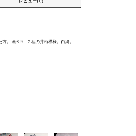
レビュー(0)
。 画6-9 ２種の井桁模様。白絣。