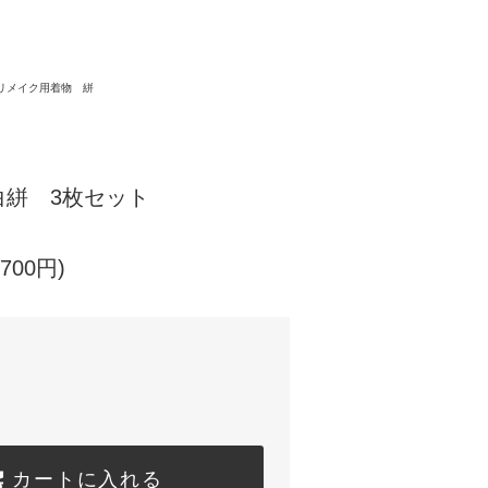
リメイク用着物 絣
白絣 3枚セット
700円)
カートに入れる