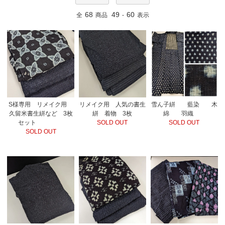
68
49
60
全
商品
-
表示
雪ん子絣 藍染 木
S様専用 リメイク用
リメイク用 人気の書生
綿 羽織
久留米書生絣など 3枚
絣 着物 3枚
SOLD OUT
セット
SOLD OUT
SOLD OUT