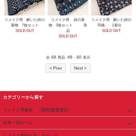
リメイク用 解いた絣の
リメイク用 解いた絣の
リメイク用 絣の着
着物 7枚セット
羽織 1着分
物 3枚セット 美
SOLD OUT
SOLD OUT
品
SOLD OUT
68
49
60
全
商品
-
表示
< Prev
Next >
カテゴリーから探す
リメイク用素材 （期間/数量限定）
在庫一掃セール
リメイク素材お楽しみセット