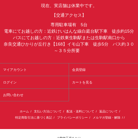
現在、実店舗は休業中です。
【交通アクセス】
専用駐車場有 5台
電車にてお越しの方：近鉄けいはんな線白庭台駅下車 徒歩約15分
バスにてお越しの方：近鉄東生駒駅または生駒駅南口から
奈良交通ひかりが丘行き【168】イモ山下車 徒歩5分 バス約３０
～３５分所要
マイアカウント
会員登録
ログイン
カートを見る
お問い合わせ
ホーム
/
支払い方法について
/
配送・送料について
/
返品について
/
特定商取引法に基づく表記
/
プライバシーポリシー
/
メルマガ登録・解除
/ /