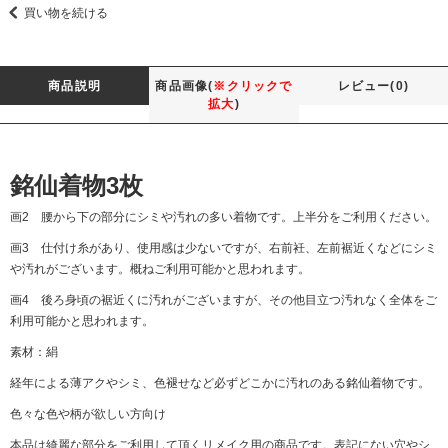
買い物を続ける
商品説明
商品画像(
※クリックで
レビュー(0)
拡大
)
銘仙着物3枚
画2 腰から下の部分にシミや汚れの多い着物です。上半分をご利用ください。
画3 仕付け糸があり、使用感は少ないですが、右前衽、左前裾近くなどにシミ
や汚れがございます。概ねご利用可能かと思われます。
画4 後ろ身頃の裾近くに汚れがございますが、その他目立つ汚れなく全体をご
利用可能かと思われます。
素材：絹
経年による薄アクやシミ、色褪せなど必ずどこかに汚れのある銘仙着物です。
色々な色や柄が欲しい方向け
本品は綺麗な部分をご利用して頂くリメイク用の商品です。表記にない穴やシ