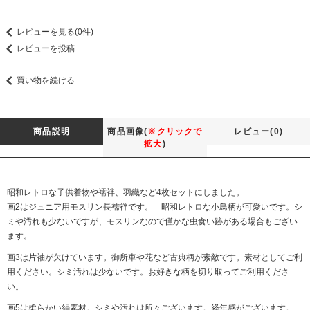
レビューを見る(0件)
レビューを投稿
買い物を続ける
商品説明
商品画像(
※クリックで
レビュー(0)
拡大
)
昭和レトロな子供着物や襦袢、羽織など4枚セットにしました。
画2はジュニア用モスリン長襦袢です。 昭和レトロな小鳥柄が可愛いです。シ
ミや汚れも少ないですが、モスリンなので僅かな虫食い跡がある場合もござい
ます。
画3は片袖が欠けています。御所車や花など古典柄が素敵です。素材としてご利
用ください。シミ汚れは少ないです。お好きな柄を切り取ってご利用くださ
い。
画5は柔らかい絹素材。シミや汚れは所々ございます。経年感がございます。